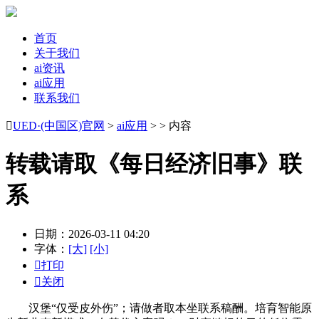
首页
关于我们
ai资讯
ai应用
联系我们

UED·(中国区)官网
>
ai应用
> > 内容
转载请取《每日经济旧事》联
系
日期：2026-03-11 04:20
字体：
[大]
[小]

打印

关闭
汉堡“仅受皮外伤”；请做者取本坐联系稿酬。培育智能原