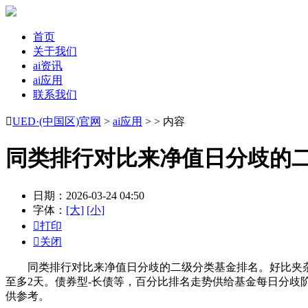
首页
关于我们
ai资讯
ai应用
联系我们

UED·(中国区)官网
>
ai应用
> > 内容
同类排行对比来净值日分歧的
日期：2026-03-24 04:50
字体：
[大]
[小]

打印

关闭
同类排行对比来净值日分歧的二级分类基金排名。好比夹杂型
至多2天。债券型-长债等，百分比排名走势供给基金每日分歧
供参考。