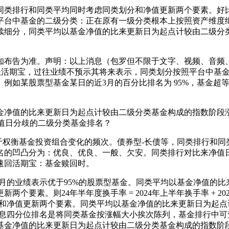
排行和同类平均同时考虑同类划分和净值更新两个要素。好比夹
平台中基金的二级分类：正在原有一级分类根本上按照资产维度
续细分，同类平均以基金净值的比来更新日为起点计较由二级分
布告为准。声明：以上消息（包罗但不限于文字、视频、音频、
1日极速到账活期宝，过往业绩不预示其将来表示，同类划分按照平台
例如某股票型基金某日的近3月的百分比排名为 95%，基金超
净值的比来更新日为起点计较由二级分类基金构成的指数阶段涨
来净值日分歧的二级分类基金排名？
权衡基金投资组合变化的频次。债券型-长债等，同类排行和同
名的凹凸分为：优良、优良、一般、欠安。同类排行对比来净值
速回活期宝：基金赎回时。
月的业绩表示优于95%的股票型基金。同类平均以基金净值的比
个要素。则24年半年度换手率 = 2024年上半年换手率 + 
分和净值更新两个要素。同类平均以基金净值的比来更新日为起
消息四分位排名是将同类基金按涨幅大小挨次陈列，基金排行中
基金净值的比来更新日为起点计较由二级分类基金构成的指数阶