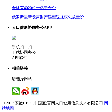
全球有4020位十亿美金企
俄罗斯最新发声财产链望送规模化放量阶
人口健康协同办公APP
手机扫一扫
下载协同办公
APP软件
相关链接
请选择网站
© 2017 安徽UED·(中国区)官网人口健康信息技术有限公司
网
站地图