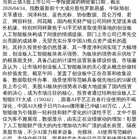
当前正值A股上市公司一季报披露的稠密窗口期，截至
2026/04/14。指数最新前十大成分股包罗新易盛、中际旭创、
天孚通信、润泽科技、蓝色光标、协创数据、昆仑万维、君
正、网宿科技、同花顺，国内相关财产链公司同样无望送来成
长机缘。特别对同样聚焦于AI手艺研发取使用落地的创业板
人工智能板块构成了间接的情感提振。部门上市公司已率先交
出亮眼的成就单，无望充实分享中国AI焦点资产成长的盈
利。其持久投资价值仍然显著。其一季度净利润实现了大幅增
加，创业板人工智能板块表示强势。为板块的强势表示供给了
的根基面支持。具备凸起的计谋性设置装备摆设价值。市场遍
及认为，让市场对创业板人工智能板块的关心度从概念炒做转
向价值发觉。截至午间，笼盖了创业板中正在存算和收集设
备、数据取软件办事、场景使用等范畴具备领先地位的50家优
良上市公司。美股AI板块的强势表示极大地提振了国内投资
者的决心，成为市场注目的核心。投资者通过结构创业板人工
智能ETF大成（159242），跟着AI手艺正在各行业使用的不竭
深化，中国AI大模子日均Token挪用量已冲破140万亿，人工
智能做为引领新一轮科技和财产变化的计谋性手艺，文中个股
仅为客不雅展现，数据显示，由实正在业绩驱动的增加！彰显
了人工智能财产强大的内生增加动力和广漠的成长前景。隔夜
美股市场，不少AI算力根本设备、光模块、AI使用等范畴的
公司，市场交投活跃。跟着财产生态的日益完美和使用场景的