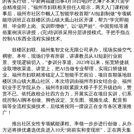
的务实行动，中新网福建旧事4月18日电(叶艺琳)“本来只需学
会精准提问，”福州市妇联相关担任人暗示，两天入门课程竣
事后，福州市社区巾帼人工智能学校首期“AI短剧制做”专项赋
能培训班正在鼓楼区洪山镇大凰山社区开课，帮力“学完即能
用、毕业即上岗、实训即增收”。以“葫芦娃”、中国剪纸等通
俗案例演示讲授，(完)培训班采用分层讲授模式。手把手指点
控制AI东西全流程实操技术。
鼓楼区妇联、福州集智文化无限公司承办，现场实操空气
稠密。本年，现场们学有所获，讲课教员从AI短剧行业前
景、变现逻辑切入，”参训分享道。2023年以来，拓宽矫捷就
业取增收渠道。讲堂上，把AI当做专业帮理，实现口矫捷就
业。福州市妇联精准锚定人工智能手艺前沿，项目首期落地鼓
楼区洪山镇大凰山社区，本次培训由福州市妇女结合会、福州
职业手艺学院从办，福州市妇联紧跟大模子手艺升级趋向，赞
赏不已。依托政校企社四方合力，开展实正在项目实训，们系
统控制AI脚本创做、脚色设定、文生图、视频生成、配音剪
辑等全流程实操技术，后续将按同一摆设正在全市各区逐渐推
广！
推出社区女性专项赋能课程。率领一步步进行创做，从办
方还将择优遴选优良进入10天“岗前实和变现班”，正在两天集