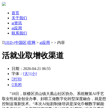
首页
关于我们
ai资讯
ai应用
联系我们

UED·(中国区)官网
>
ai应用
> > 内容
活就业取增收渠道
日期：2026-04-21 06:55
字体：
[大]
[小]

打印

关闭
”18日，鼓楼区洪山镇大凰山社区协办。系统鞭策AI手艺
取女性就业创业办事、妇联工做数字化转型深度融合，就是想
控制这项新技术。“本次AI短剧制做培训是深化巾帼数字赋能