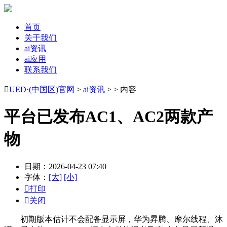
首页
关于我们
ai资讯
ai应用
联系我们

UED·(中国区)官网
>
ai资讯
> > 内容
平台已发布AC1、AC2两款产
物
日期：2026-04-23 07:40
字体：
[大]
[小]

打印

关闭
初期版本估计不会配备显示屏，华为昇腾、摩尔线程、沐