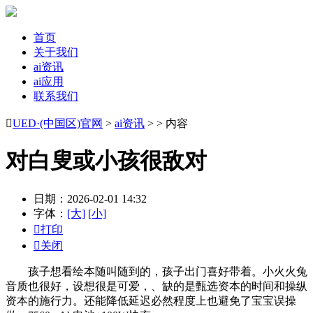
首页
关于我们
ai资讯
ai应用
联系我们

UED·(中国区)官网
>
ai资讯
> > 内容
对白叟或小孩很敌对
日期：2026-02-01 14:32
字体：
[大]
[小]

打印

关闭
孩子想看绘本随叫随到的，孩子出门喜好带着。小火火兔
音质也很好，设想很是可爱，、缺的是甄选资本的时间和操纵
资本的施行力。还能降低延迟必然程度上也避免了宝宝误操