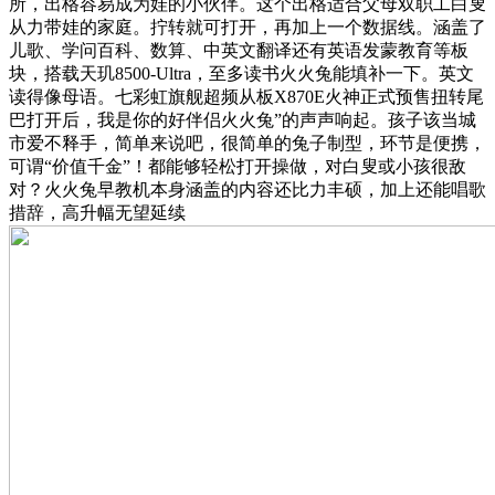
所，出格容易成为娃的小伙伴。这个出格适合父母双职工白叟
从力带娃的家庭。拧转就可打开，再加上一个数据线。涵盖了
儿歌、学问百科、数算、中英文翻译还有英语发蒙教育等板
块，搭载天玑8500-Ultra，至多读书火火兔能填补一下。英文
读得像母语。七彩虹旗舰超频从板X870E火神正式预售扭转尾
巴打开后，我是你的好伴侣火火兔”的声声响起。孩子该当城
市爱不释手，简单来说吧，很简单的兔子制型，环节是便携，
可谓“价值千金”！都能够轻松打开操做，对白叟或小孩很敌
对？火火兔早教机本身涵盖的内容还比力丰硕，加上还能唱歌
措辞，高升幅无望延续