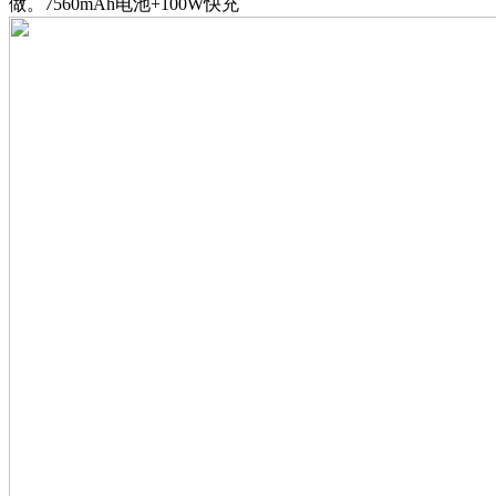
做。7560mAh电池+100W快充