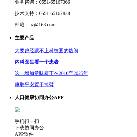
业务咨询：0551-65167366
技术支持：0551-65167838
邮箱：hz@163.com
主要产品
大要曾经跟不上科技圈的热闹
内科医生看一个患者
这一增加意味着正在2010至2025年
康取平安置于掉臂
人口健康协同办公APP
手机扫一扫
下载协同办公
APP软件