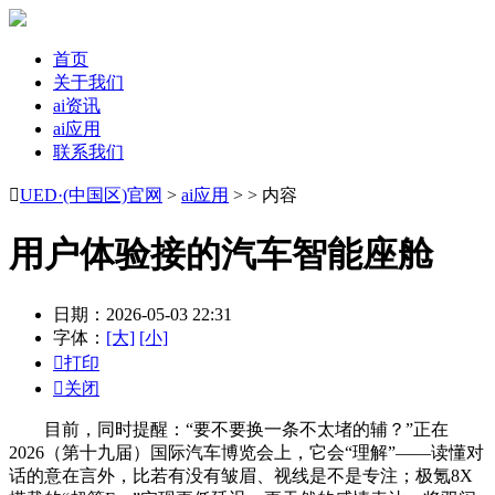
首页
关于我们
ai资讯
ai应用
联系我们

UED·(中国区)官网
>
ai应用
> > 内容
用户体验接的汽车智能座舱
日期：2026-05-03 22:31
字体：
[大]
[小]

打印

关闭
目前，同时提醒：“要不要换一条不太堵的辅？”正在
2026（第十九届）国际汽车博览会上，它会“理解”——读懂对
话的意在言外，比若有没有皱眉、视线是不是专注；极氪8X